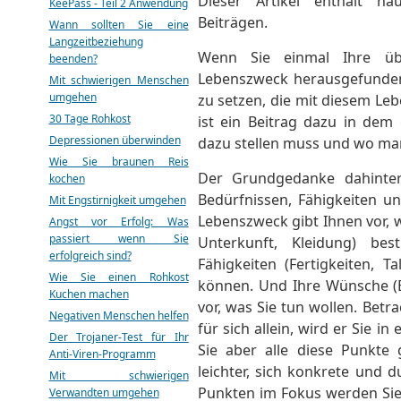
Dieser Artikel enthält ha
KeePass - Teil 2 Anwendung
Beiträgen.
Wann sollten Sie eine
Langzeitbeziehung
Wenn Sie einmal Ihre üb
beenden?
Lebenszweck herausgefunden 
Mit schwierigen Menschen
umgehen
zu setzen, die mit diesem Le
30 Tage Rohkost
ist ein Beitrag dazu in dem
Depressionen überwinden
dazu stellen muss und wo man
Wie Sie braunen Reis
Der Grundgedanke dahinter
kochen
Bedürfnissen, Fähigkeiten un
Mit Engstirnigkeit umgehen
Lebenszweck gibt Ihnen vor, w
Angst vor Erfolg: Was
passiert wenn Sie
Unterkunft, Kleidung) be
erfolgreich sind?
Fähigkeiten (Fertigkeiten, T
Wie Sie einen Rohkost
können. Und Ihre Wünsche (E
Kuchen machen
vor, was Sie tun wollen. Betr
Negativen Menschen helfen
für sich allein, wird er Sie in
Der Trojaner-Test für Ihr
Sie aber alle diese Punkte
Anti-Viren-Programm
leichter, sich konkrete und d
Mit schwierigen
Punkten im Fokus werden Sie s
Verwandten umgehen