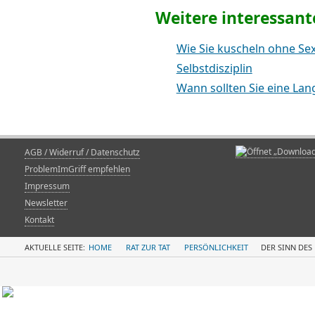
Weitere interessante
Wie Sie kuscheln ohne Se
Selbstdisziplin
Wann sollten Sie eine La
AGB / Widerruf / Datenschutz
ProblemImGriff empfehlen
Impressum
Newsletter
Kontakt
AKTUELLE SEITE:
HOME
RAT ZUR TAT
PERSÖNLICHKEIT
DER SINN DES