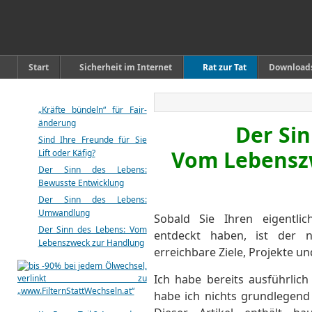
Start
Sicherheit im Internet
Rat zur Tat
Download
„Kräfte bündeln“ für Fair-
änderung
Der Sin
Sind Ihre Freunde für Sie
Vom Lebensz
Lift oder Käfig?
Der Sinn des Lebens:
Bewusste Entwicklung
Der Sinn des Lebens:
Umwandlung
Sobald Sie Ihren eigentl
Der Sinn des Lebens: Vom
entdeckt haben, ist der n
Lebenszweck zur Handlung
erreichbare Ziele, Projekte
Ich habe bereits ausführlic
habe ich nichts grundlegend